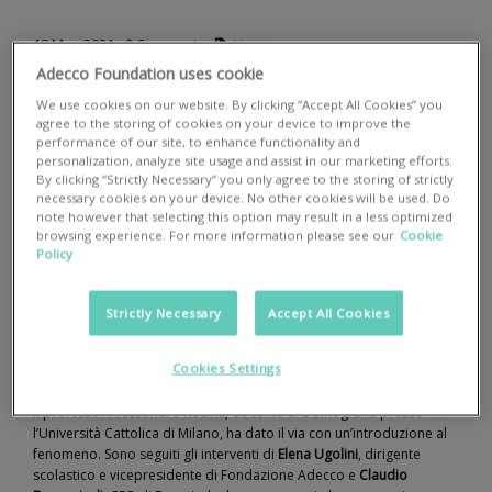
18
Mag
2021
Notizie
0
Comments
Adecco Foundation uses cookie
We use cookies on our website. By clicking “Accept All Cookies” you
L’Italia detiene il primato europeo per il numero di
NEET
, i giovani
agree to the storing of cookies on your device to improve the
che non studiano, non lavorano e non stanno frequentando dei
performance of our site, to enhance functionality and
percorsi formativi. Un fenomeno che conta due milioni di persone e
personalization, analyze site usage and assist in our marketing efforts.
su cui Fondazione Adecco interviene attivamente, tramite progetti
By clicking “Strictly Necessary” you only agree to the storing of strictly
necessary cookies on your device. No other cookies will be used. Do
dedicati per rendere nuovamente questi giovani protagonisti delle
note however that selecting this option may result in a less optimized
proprie vite e del proprio futuro.
browsing experience. For more information please see our
Cookie
Policy
La difficile situazione dei NEET, le strategie per riattivarli e come
prevenire questa condizione sono stati l’oggetto del nostro
quinto
Strictly Necessary
Accept All Cookies
webinar
dedicato ai 20 anni di Fondazione Adecco: il
26 maggio alle
ore 18.00
abbiamo dato vita – insieme a
PHYD
– all’incontro
“
L’emergenza NEET e le risposte che servono ai nostri giovani
”
.
Cookies Settings
Il professor
Alessandro Rosina
, docente di Demografia presso
l’Università Cattolica di Milano, ha dato il via con un’introduzione al
fenomeno. Sono seguiti gli interventi di
Elena Ugolini
, dirigente
scolastico e vicepresidente di Fondazione Adecco e
Claudio