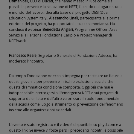
Domenicali
, CEO di Ducati, che hanno messo in luce come sia
possibile prevenire la situazione di NEET, facendo dialogare scuola
e mondo del lavoro, idea alla base del progetto DESI (Dual
Education System Italy).
Alessandro Linali
, partecipante alla prima
edizione del progetto, ha poi portato la sua testimonianza. Ha
concluso il webinar
Benedetta Angiari,
Programme Officer, Area
Servizi alla Persona Fondazione Cariplo e Project Manager di
NEETwork,
Francesco Reale
, Segretario Generale di Fondazione Adecco, ha
moderato l’incontro.
Da tempo Fondazione Adecco si impegna per restituire un futuro a
questi giovani e per prevenire il rischio esclusione sociale che
questa drammatica condizione comporta. Oggi più che mai è
indispensabile interrogarsi sull’emergenza NEET e sui progetti di
supporto da un lato e dall’altro valorizzare il ruolo fondamentale
della scuola come luogo e strumento di prevenzione del fenomeno
insieme alle organizzazioni aziendali.
L’evento è stato registrato e il video è disponibile su
phyd.com
e a
questo
link
. Se invece vi foste persi i precedenti incontri, è possibile