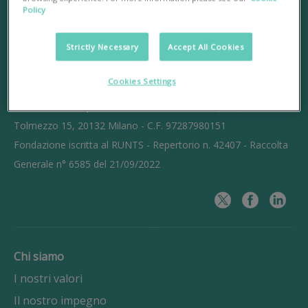
Policy
Strictly Necessary
Accept All Cookies
Cookies Settings
Fondazione d’impresa Ente del Terzo Settore (ETS) - Sede Via
Tolmezzo 15, 20132 Milano - C.F. 97287980151
Fondazione iscritta al RUNTS - Repertorio n. 42407 - Raccolta
Generale n° 6585 del 21/09/2022
Chi siamo
I nostri valori
Il nostro impegno