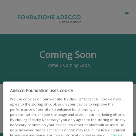
Coming Soon
Home
Coming Soon
Adecco Foundation uses cookie
We use cookies on our website. By clicking “Accept All Cookies” you
Sito in rifacimento
agree to the storing of cookies on your device to improve the
performance of our site, to enhance functionality and
Questa sezione sarà disponibile a breve con un nuovo look
personalization, analyze site usage and assist in our marketing efforts.
By clicking “Strictly Necessary” you only agree to the storing of strictly
necessary cookies on your device. No other cookies will be used. Do
note however that selecting this option may result in a less optimized
browsing experience. For more information please see our
Cookie