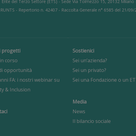
 Ente del Terzo Settore (ETS) - Sede Via Tolmezzo 15, 20132 Milano
l RUNTS - Repertorio n. 42407 - Raccolta Generale n° 6585 del 21/09
i progetti
Sostienici
in corso
Sei un’azienda?
di opportunità
Sei un privato?
nni FA: i nostri webinar su
Sei una Fondazione o un ET
ty & Inclusion
Media
taci
News
Il bilancio sociale