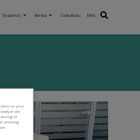
Sostienici
Media
Contattaci
ENG
ookies on your
analyze site
 storing of
t selecting
 see