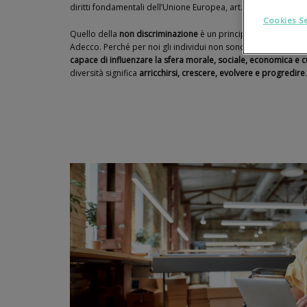
diritti fondamentali dell’Unione Europea, art. 21
Cookies Se
Quello della
non discriminazione
è un principio che, da semp
Adecco. Perché per noi gli individui non sono solo umane ri
capace di influenzare la sfera morale, sociale, economica e c
diversità significa
arricchirsi, crescere, evolvere e progredire
.