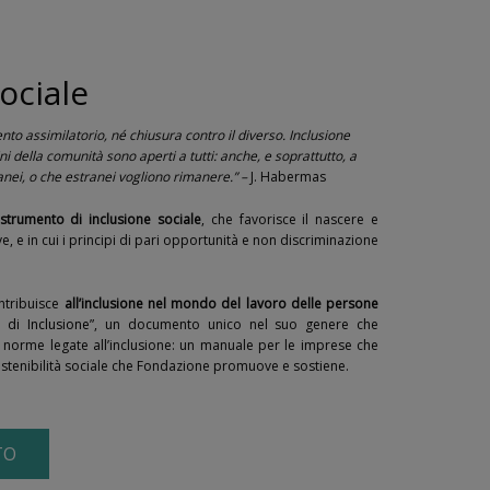
ociale
to assimilatorio, né chiusura contro il diverso. Inclusione
fini della comunità sono aperti a tutti: anche, e soprattutto, a
nei, o che estranei vogliono rimanere.” –
J. Habermas
strumento di inclusione sociale
, che favorisce il nascere e
ve, e in cui i principi di pari opportunità e non discriminazione
ntribuisce
all’inclusione nel mondo del lavoro delle persone
di Inclusione
”, un documento unico nel suo genere che
i norme legate all’inclusione: un manuale per le imprese che
 sostenibilità sociale che Fondazione promuove e sostiene.
TO