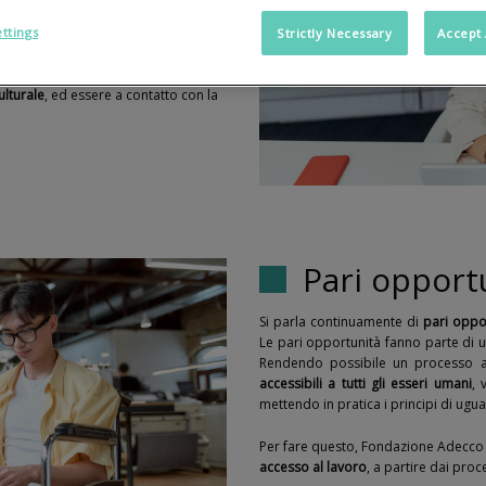
ttings
Strictly Necessary
Accept 
re, guida l’impegno di Fondazione
sorse, ma hanno una loro
unicità
ulturale
, ed essere a contatto con la
Pari opport
Si parla continuamente di
pari oppo
Le pari opportunità fanno parte di u
Rendendo possibile un processo a
accessibili a tutti gli esseri umani
, 
mettendo in pratica i principi di uguag
Per fare questo, Fondazione Adecco
accesso al lavoro
, a partire dai proc