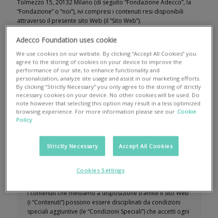
Tolmezzo 15, 20132 Milano (di seguito “Fondazione Adecco”, la
“Fondazione” o “noi”), ivi compresi i contenuti resi disponibili
attraverso il presente sito Web (il “Sito Web”).
Adecco Foundation uses cookie
Di seguito è riportato un indice che, se preferisci, ti consente di
andare direttamente alle sezioni pertinenti.
We use cookies on our website. By clicking “Accept All Cookies” you
agree to the storing of cookies on your device to improve the
performance of our site, to enhance functionality and
personalization, analyze site usage and assist in our marketing efforts.
Accettazione delle presenti
By clicking “Strictly Necessary” you only agree to the storing of strictly
necessary cookies on your device. No other cookies will be used. Do
Condizioni d'Uso
note however that selecting this option may result in a less optimized
browsing experience. For more information please see our
Cookie
Policy
Utilizzando il Sito Web (“tu”) confermi di accettare le
Condizioni d’Uso in vigore al momento della tua visita al
Sito Web e ti impegni a rispettarle. Laddove tu non accetti
Strictly Necessary
Accept All Cookies
le presenti Condizioni d’Uso, ti invitiamo a non utilizzare il
Sito Web. Ti raccomandiamo di stampare o scaricare una
Cookies Settings
copia delle presenti condizioni per futuro riferimento.
I contenuti che mettiamo a disposizione tramite il Sito Web
(i “Contenuti”) possono essere disciplinati da condizioni
speciali aggiuntive (le “Condizioni Speciali”) che accetti ogni