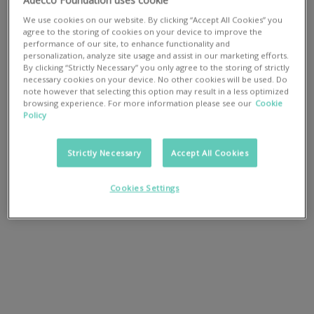
operativa di Fondazione Adecco. Motivo
We use cookies on our website. By clicking “Accept All Cookies” you
agree to the storing of cookies on your device to improve the
per cui, il nostro bilancio sociale è
performance of our site, to enhance functionality and
personalization, analyze site usage and assist in our marketing efforts.
sempre aggiornato e consultabile.
By clicking “Strictly Necessary” you only agree to the storing of strictly
necessary cookies on your device. No other cookies will be used. Do
note however that selecting this option may result in a less optimized
browsing experience. For more information please see our
Cookie
Policy
Strictly Necessary
Accept All Cookies
Cookies Settings