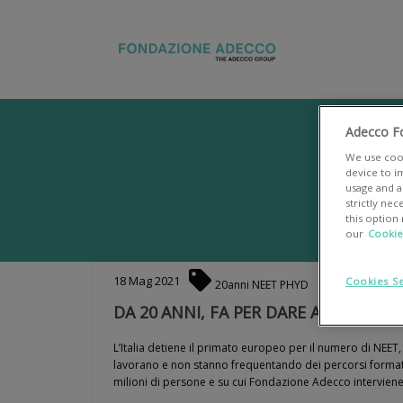
Adecco F
We use cook
device to i
usage and as
strictly ne
this option
our
Cookie
18
Mag
2021
Cookies Se
20anni
NEET
PHYD
DA 20 ANNI, FA PER DARE AI GIOVA
L’Italia detiene il primato europeo per il numero di NEET,
lavorano e non stanno frequentando dei percorsi forma
milioni di persone e su cui Fondazione Adecco intervien