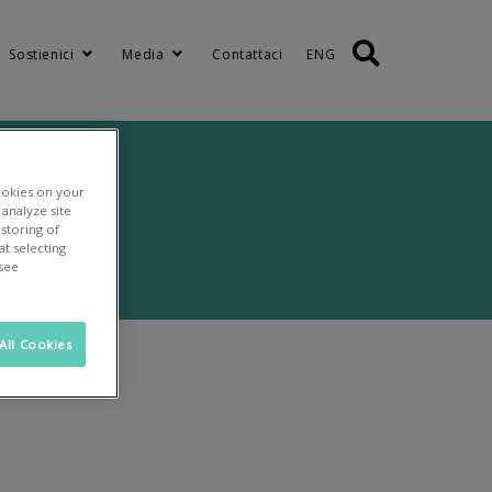
Sostienici
Media
Contattaci
ENG
ookies on your
analyze site
 storing of
t selecting
 see
All Cookies