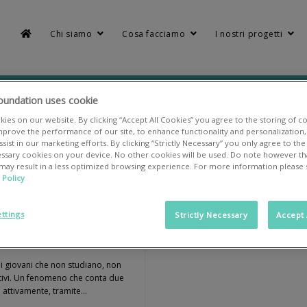
Chi siamo
Cosa facciamo
I nostri progetti
oundation uses cookie
NEET
ies on our website. By clicking “Accept All Cookies” you agree to the storing of c
mprove the performance of our site, to enhance functionality and personalization, 
sist in our marketing efforts. By clicking “Strictly Necessary” you only agree to the
cessary cookies on your device. No other cookies will be used. Do note however tha
Home
NEET
 may result in a less optimized browsing experience. For more information please
 Policy
ttings
Strictly Necessary
Accept 
Notizie
NI UN GRANDE FUTURO
 i giovani che non studiano, non
tivi. Un fenomeno che conta due
e attivamente, tramite…