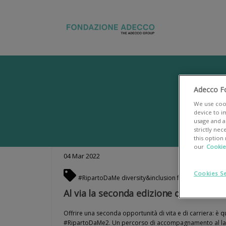
Adecco F
We use cook
device to i
usage and as
strictly ne
this option
our
Cookie
04
Mar
2022
Cookies Se
#RipartoDaMe
diversity&inclusion
futuro
inclusion
Al via la seconda edizione di #Ripar
Offrire una seconda opportunità di vita e di carriera: è 
#RipartoDaMe2. Un percorso di accompagnamento al la