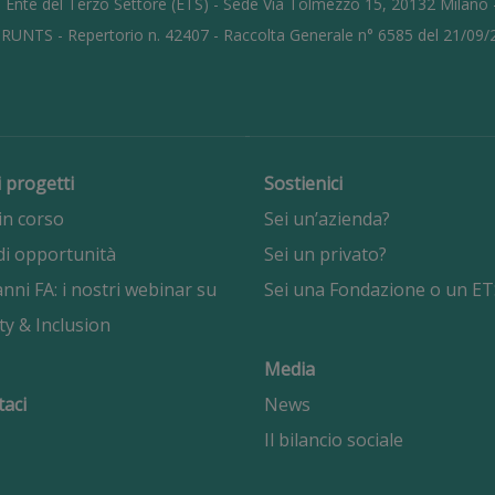
 Ente del Terzo Settore (ETS) - Sede Via Tolmezzo 15, 20132 Milano
l RUNTS - Repertorio n. 42407 - Raccolta Generale n° 6585 del 21/09
i progetti
Sostienici
in corso
Sei un’azienda?
di opportunità
Sei un privato?
nni FA: i nostri webinar su
Sei una Fondazione o un ET
ty & Inclusion
Media
taci
News
Il bilancio sociale