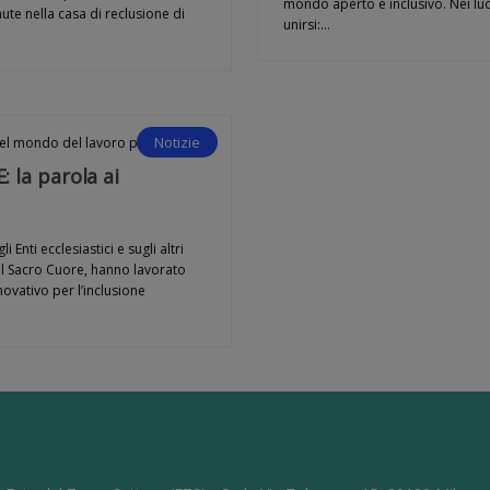
mondo aperto e inclusivo. Nei luo
te nella casa di reclusione di
unirsi:…
Notizie
nel mondo del lavoro
progetto
 la parola ai
Enti ecclesiastici e sugli altri
 del Sacro Cuore, hanno lavorato
vativo per l’inclusione