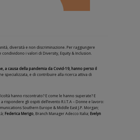
tunità, diversità e non discriminazione. Per raggiungere
condividono i valori di Diversity, Equity & Inclusion.
io che, a causa della pandemia da Covid-19, hanno perso il
 specializzata, e di contribuire alla ricerca attiva di
ficoltà hanno riscontrato? E come le hanno superate? E
 rispondere gli ospiti dell’evento R.I.T.A – Donne e lavoro:
munications Southern Europe & Middle East J.P. Morgan;
tà;
Federica Merigo
, Branch Manager Adecco Italia;
Evelyn