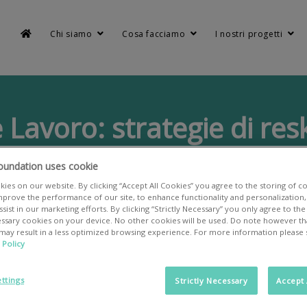
Chi siamo
Cosa facciamo
I nostri progetti
 Lavoro: strategie di resk
me
Notizie
R.I.T.A. – Donne e Lavoro: strategie di reskilling e inclu
oundation uses cookie
ies on our website. By clicking “Accept All Cookies” you agree to the storing of c
mprove the performance of our site, to enhance functionality and personalization, 
sist in our marketing efforts. By clicking “Strictly Necessary” you only agree to the
cessary cookies on your device. No other cookies will be used. Do note however tha
 may result in a less optimized browsing experience. For more information please
 Policy
ttings
Strictly Necessary
Accept 