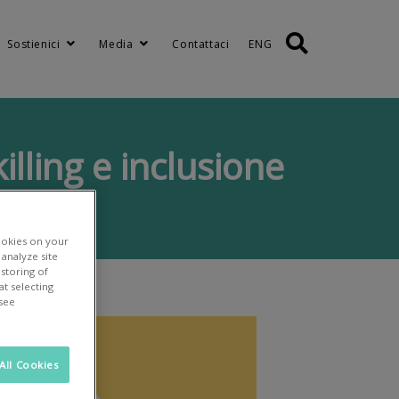
Sostienici
Media
Contattaci
ENG
illing e inclusione
sione
ookies on your
analyze site
 storing of
t selecting
 see
All Cookies