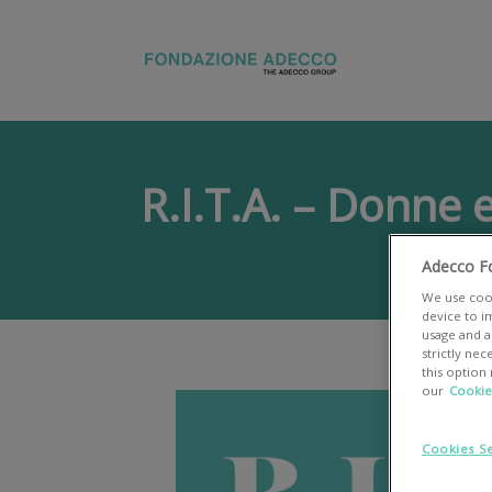
R.I.T.A. – Donne e
Ho
Adecco F
We use cook
device to i
usage and as
strictly ne
this option
our
Cookie
Cookies Se