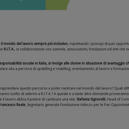
il mondo del lavoro sempre più inclusivo
, rispettando i principi di pari oppor
ome
R.I.T.A.
, in collaborazione con aziende, associazioni, fondazioni ed enti che ne 
i responsabilità sociale in Italia, si rivolge alle donne in situazione di svantagg
dare vita a percorsi di upskilling e reskilling, orientamento al lavoro e formazione
intraprendere questo percorso e poter rientrare nel mondo del lavoro? Quali dif
anno scelto di aderire a R.I.T.A.? A queste e a tante altre domande proveranno a
e il lavoro abbia il potere di cambiare una vita:
Stefania Signorelli
, Head of Com
Francesco Reale
, Segretario generale Fondazione Adecco per le Pari Opportuni