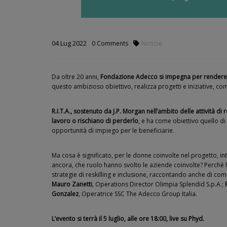
04
Lug
2022
Notizie
0
Comments
Da oltre 20 anni,
Fondazione Adecco si impegna per rendere 
questo ambizioso obiettivo, realizza progetti e iniziative, c
R.I.T.A., sostenuto da J.P. Morgan nell’ambito delle attività d
lavoro o rischiano di perderlo
, e ha come obiettivo quello di 
opportunità di impiego per le beneficiarie.
Ma cosa è significato, per le donne coinvolte nel progetto, 
ancora, che ruolo hanno svolto le aziende coinvolte? Perché h
strategie di reskilling e inclusione, raccontando anche di com
Mauro Zanetti
, Operations Director Olimpia Splendid S.p.A.;
Gonzalez
, Operatrice SSC The Adecco Group Italia.
L’evento si terrà il 5 luglio, alle ore 18:00, live su
Phyd
.