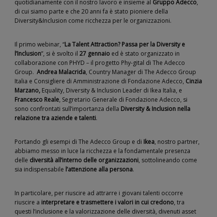
quotidianamente con il nostro lavoro e insieme al
Gruppo Adecco
,
di cui siamo parte e che 20 anni fa è stato pioniere della
Diversity&Inclusion come ricchezza per le organizzazioni.
Il primo webinar, “
La Talent Attraction? Passa per la Diversity e
l’Inclusion
”, si è svolto il
27 gennaio
ed è stato organizzato in
collaborazione con
PHYD
– il progetto Phy-gital di The Adecco
Group.
Andrea Malacrida
, Country Manager di The Adecco Group
Italia e Consigliere di Amministrazione di Fondazione Adecco,
Cinzia
Marzano,
Equality, Diversity & Inclusion Leader di Ikea Italia, e
Francesco Reale
, Segretario Generale di Fondazione Adecco, si
sono confrontati sull’importanza della
Diversity & Inclusion
nella
relazione tra aziende e talenti
.
Portando gli esempi di The Adecco Group e di
Ikea
, nostro partner,
abbiamo messo in luce la ricchezza e la fondamentale presenza
delle
diversità all’interno delle organizzazioni
, sottolineando come
sia indispensabile
l’attenzione alla persona
.
In particolare, per riuscire ad attrarre i giovani talenti occorre
riuscire a
interpretare e trasmettere i valori in cui credono
, tra
questi l’inclusione e la valorizzazione delle diversità, divenuti asset