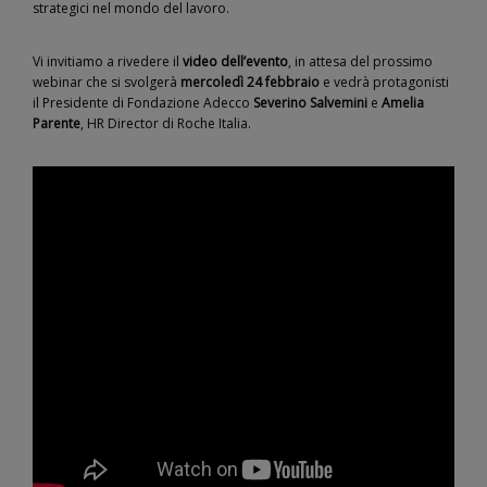
strategici nel mondo del lavoro.
Vi invitiamo a rivedere il
video dell’evento
, in attesa del prossimo
webinar che si svolgerà
mercoledì 24 febbraio
e vedrà protagonisti
il Presidente di Fondazione Adecco
Severino Salvemini
e
Amelia
Parente
, HR Director di Roche Italia.