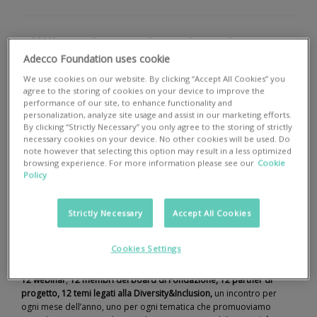
Nel
2001
nasceva la nostra Fondazione Adecco per le Pari
Opportunità, uno dei primi esempi in Italia di ente completamente
Adecco Foundation uses cookie
dedicato al
valore dell’inclusione
e alla
promozione della diversità
.
We use cookies on our website. By clicking “Accept All Cookies” you
agree to the storing of cookies on your device to improve the
In questi
20 anni
sono stati innumerevoli i percorsi di educazione e
performance of our site, to enhance functionality and
personalization, analyze site usage and assist in our marketing efforts.
orientamento avviati, i corsi di formazione erogati, le partnership
By clicking “Strictly Necessary” you only agree to the storing of strictly
costruite con altre associazioni del terzo settore e con le aziende, a
necessary cookies on your device. No other cookies will be used. Do
cui si aggiungono le attività di sensibilizzazione, di informazione, gli
note however that selecting this option may result in a less optimized
studi, le ricerche e le pubblicazioni. Tante iniziative che ci hanno
browsing experience. For more information please see our
Cookie
permesso di aiutare e migliorare la vita di molte persone in
Policy
condizioni di svantaggio.
Strictly Necessary
Accept All Cookies
Nel corso del 2021 vogliamo ripercorrere tutte queste tappe e
guardare alle nuove sfide che ci attendono. Per farlo abbiamo
preparato un percorso d’eccezione.
Cookies Settings
12 webinar
,
12 membri del board di Fondazione, 12 partner di
progetto, 12 temi legati alla Diversity&Inclusion,
un incontro per
ogni mese dell’anno, uno per ogni tematica che promuoviamo