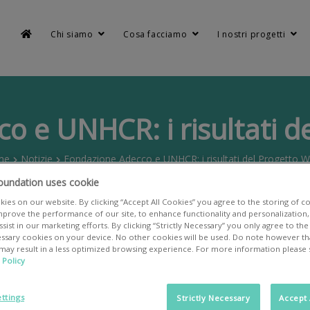
Chi siamo
Cosa facciamo
I nostri progetti
 e UNHCR: i risultati de
me
Notizie
Fondazione Adecco e UNHCR: i risultati del Progetto W.
oundation uses cookie
ies on our website. By clicking “Accept All Cookies” you agree to the storing of c
mprove the performance of our site, to enhance functionality and personalization, 
sist in our marketing efforts. By clicking “Strictly Necessary” you only agree to the
cessary cookies on your device. No other cookies will be used. Do note however tha
 may result in a less optimized browsing experience. For more information please
 Policy
ttings
Strictly Necessary
Accept 