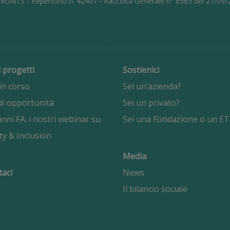
l RUNTS - Repertorio n. 42407 - Raccolta Generale n° 6585 del 21/09
i progetti
Sostienici
in corso
Sei un’azienda?
di opportunità
Sei un privato?
nni FA: i nostri webinar su
Sei una Fondazione o un ET
ty & Inclusion
Media
taci
News
Il bilancio sociale