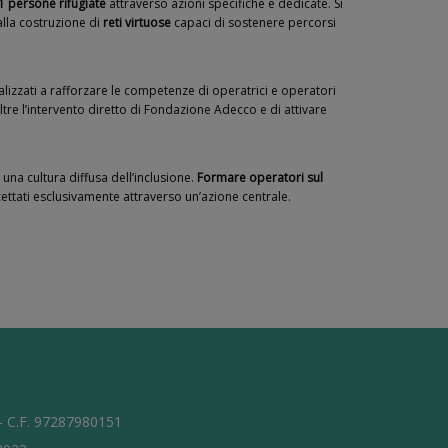
1 persone rifugiate
attraverso azioni specifiche e dedicate. Si
 alla costruzione di
reti virtuose
capaci di sostenere percorsi
nalizzati a rafforzare le competenze di operatrici e operatori
re l’intervento diretto di Fondazione Adecco e di attivare
una cultura diffusa dell’inclusione.
Formare operatori sul
cettati esclusivamente attraverso un’azione centrale.
 - C.F. 97287980151