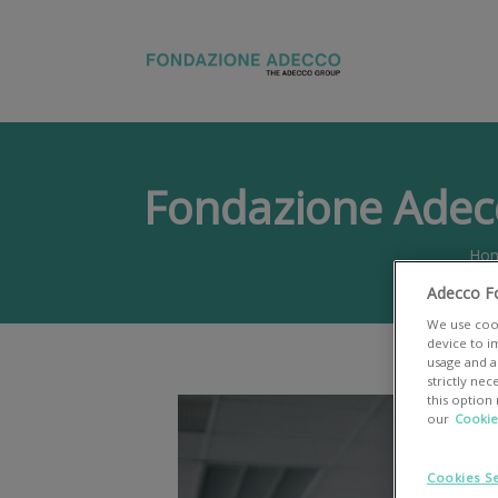
Fondazione Adecco
Ho
Adecco F
We use cook
device to i
usage and as
strictly ne
this option
our
Cookie
Cookies Se