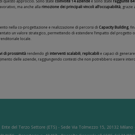
di questo approccio. Sono state
coinvolte 14 aziende
e sono state
raggiunte 84
 lavorativo, ma anche alla
rimozione dei principali vincoli all’occupabilità
, grazie
mento nella co-progettazione e realizzazione di percorsi di
Capacity Building
, fi
ntato un valore strategico, permettendo di estendere l’impatto del progetto olt
renditoriale locale.
vi di prossimità
rendendo gli
interventi
scalabili
,
replicabili
e capaci di generare 
nvolgimento delle aziende, raggiungendo contesti che non potrebbero essere inter
 Ente del Terzo Settore (ETS) - Sede Via Tolmezzo 15, 20132 Milano