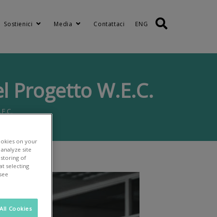
Sostienici
Media
Contattaci
ENG
l Progetto W.E.C.
E.C.
ookies on your
analyze site
 storing of
t selecting
 see
All Cookies