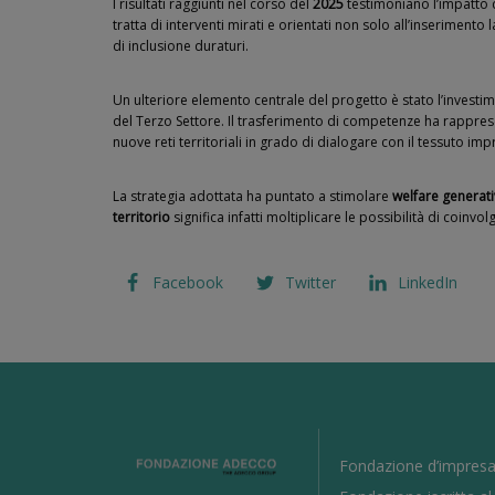
I risultati raggiunti nel corso del
2025
testimoniano l’impatto 
tratta di interventi mirati e orientati non solo all’inserimento
di inclusione duraturi.
Un ulteriore elemento centrale del progetto è stato l’investi
del Terzo Settore. Il trasferimento di competenze ha rapprese
nuove reti territoriali in grado di dialogare con il tessuto imp
La strategia adottata ha puntato a stimolare
welfare generati
territorio
significa infatti moltiplicare le possibilità di coi
Facebook
Twitter
LinkedIn
Fondazione d’impresa